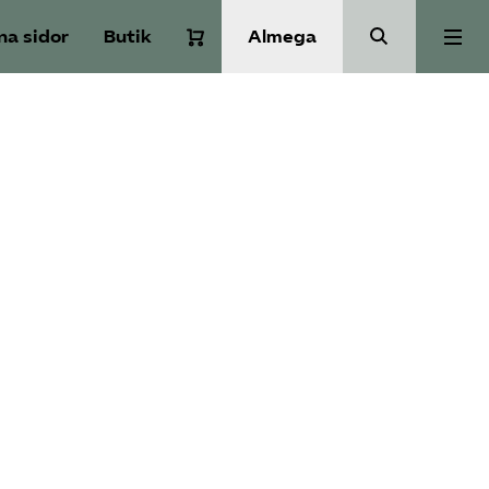
na sidor
Butik
Almega
Om Service­företagen
Branscher
Medlemskap
Auktorisation
Våra frågor