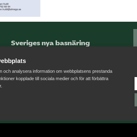
Sveriges nya basnäring
– landets främsta
integrationsmotor.
ebbplats
 in och analysera information om webbplatsens prestanda
Läs mer om oss
ktioner kopplade till sociala medier och för att förbättra
r.