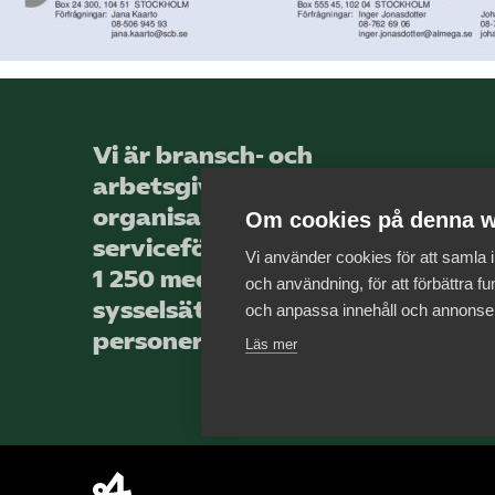
Vi är bransch- och
arbetsgivar­
organisationen för landets
Om cookies på denna w
service­företag, med totalt
Vi använder cookies för att samla
1 250 medlems­företag som
och användning, för att förbättra fun
sysselsätter över 44 000
och anpassa innehåll och annonse
personer.
Läs mer