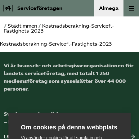
Serviceföretagen
Almega
/
Städtimmen
/
Kostnadsberakning-Servicef.-
Om Service­företagen
Fastighets-2023
Kostnadsberakning-Servicef.-Fastighets-2023
Branscher
Medlemskap
Vi är bransch- och arbetsgivar­organisationen för
landets service­företag, med totalt 1 250
Auktorisation
medlems­företag som sysselsätter över 44 000
personer.
Våra frågor
SRY
Sveriges nya basnäring
– landets främsta integrationsmotor.
Om cookies på denna webbplats
Bli medlem
Läs mer om oss
Vi använder cookies för att samla in och