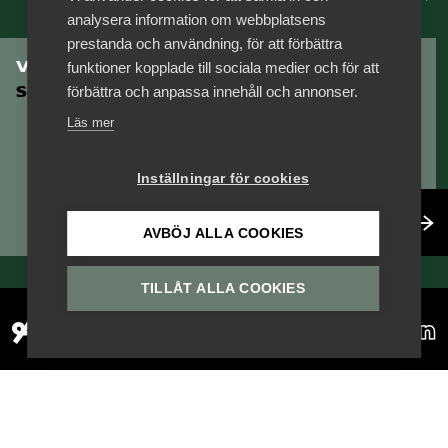
analysera information om webbplatsens
Logga in på Arbetsgivarguiden
prestanda och användning, för att förbättra
Vill du vara en del av
funktioner kopplade till sociala medier och för att
Serviceföretagen?
förbättra och anpassa innehåll och annonser.
Sök på serviceforetagen.se
Läs mer
Inställningar för cookies
Press
In English
Bli medlem
AVBÖJ ALLA COOKIES
Om webbplatsen
Beställ trycksaker
TILLÅT ALLA COOKIES