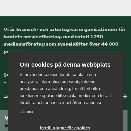
Vi är bransch- och arbetsgivar­organisationen för
landets service­företag, med totalt 1 250
medlems­företag som sysselsätter över 44 000
personer.
Om cookies på denna webbplats
Vi använder cookies för att samla in och
Sveriges nya basnäring
analysera information om webbplatsens
– landets främsta integrationsmotor.
prestanda och användning, för att förbättra
funktioner kopplade till sociala medier och för att
Läs mer om oss
förbättra och anpassa innehåll och annonser.
Läs mer
Vill du vara en del av
Serviceföretagen?
Inställningar för cookies