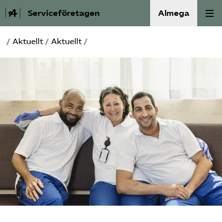
Serviceföretagen
Almega
/
Aktuellt
/
Aktuellt
/
Om Service­företagen
Branscher
Medlemskap
Auktorisation
Våra frågor
SRY
Bli medlem