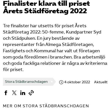
Finalister klara till priset
Årets Städ­företag 2022
Logga in på Arbetsgivarguiden
Sök på serviceforetagen.se
Tre finalister har utsetts för priset Årets
Städföretag 2022: 50-femme, Kundpartner Syd
och Städpulsen. En jury bestående av
representanter från Almega Städföretagen,
Press
Fastighets och Kommunal har valt ut företagen
In English
som goda föredömen i branschen. Bra arbetsmiljö
Om webbplatsen
och goda fackliga relationer är några av kriterierna
för priset.
Beställ trycksaker
Stora Städbranschdagen
4 oktober 2022
Aktuellt
MER OM STORA STÄDBRANSCHDAGEN