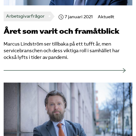
Logga in på Arbetsgivarguiden
Arbetsgivarfrågor
7 januari 2021
Aktuellt
Året som varit och framåtblick
Sök på serviceforetagen.se
Marcus Lindström ser tillbaka på ett tufft år, men
servicebranschen och dess viktiga roll i samhället har
Press
också lyfts i tider av pandemi.
In English
Om webbplatsen
Beställ trycksaker