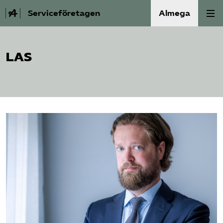
Serviceföretagen
Almega
Om Service­företagen
LAS
Branscher
Medlemskap
Auktorisation
Våra frågor
SRY
Bli medlem