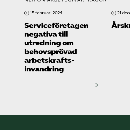
MER OM ARBETSGIVARFRÅGOR
15 februari 2024
21 de
Service­företagen
Årsk
negativa till
utredning om
behovsprövad
arbetskrafts­
invandring