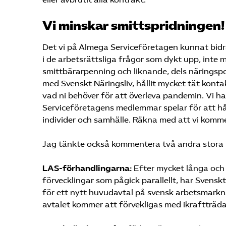
Vi minskar smittspridningen!
Det vi på Almega Serviceföretagen kunnat bidr
i de arbetsrättsliga frågor som dykt upp, inte mi
smittbärarpenning och liknande, dels näringspo
med Svenskt Näringsliv, hållit mycket tät konta
vad ni behöver för att överleva pandemin. Vi har
Serviceföretagens medlemmar spelar för att håll
individer och samhälle. Räkna med att vi komm
Jag tänkte också kommentera två andra stora 
LAS-förhandlingarna:
Efter mycket långa och 
förvecklingar som pågick parallellt, har Svensk
för ett nytt huvudavtal på svensk arbetsmarkn
avtalet kommer att förvekligas med ikraftträda