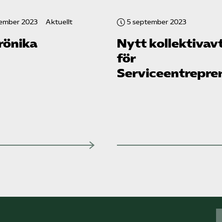
cember 2023
Aktuellt
5 september 2023
rönika
Nytt kollektivav
för
Serviceentrepre