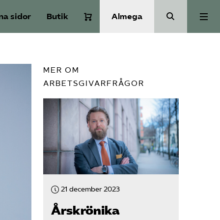
na sidor
Butik
Almega
Om Service­företagen
MER OM
ARBETSGIVARFRÅGOR
Branscher
Medlemskap
Auktorisation
Våra frågor
21 december 2023
Årskrönika