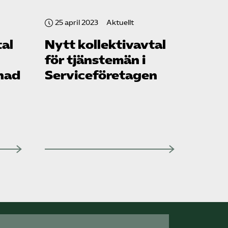
25 april 2023
Aktuellt
tal
Nytt kollektivavtal
för tjänstemän i
nad
Service­företagen