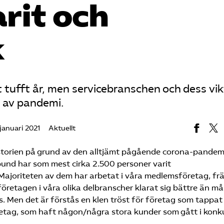
rit och
k
t tufft år, men servicebranschen och dess vik
er av pandemi.
 januari 2021
Aktuellt
historien på grund av den alltjämt pågående corona-pandem
bund har som mest cirka 2.500 personer varit
Majoriteten av dem har arbetat i våra medlemsföretag, fr
etagen i våra olika delbranscher klarat sig bättre än m
. Men det är förstås en klen tröst för företag som tappat
retag, som haft någon/några stora kunder som gått i konk