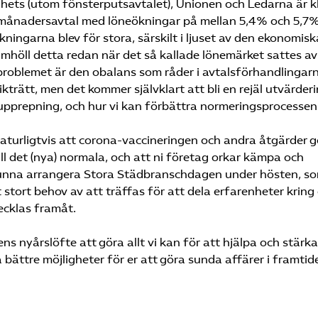
hets (utom fönsterputsavtalet), Unionen och Ledarna är k
-månadersavtal med löneökningar på mellan 5,4% och 5,7
ningarna blev för stora, särskilt i ljuset av den ekonomisk
mhöll detta redan när det så kallade lönemärket sattes av
roblemet är den obalans som råder i avtalsförhandlingar
kträtt, men det kommer självklart att bli en rejäl utvärder
rupprepning, och hur vi kan förbättra normeringsprocessen
 naturligtvis att corona-vaccineringen och andra åtgärder g
till det (nya) normala, och att ni företag orkar kämpa och
 kunna arrangera Stora Städbranschdagen under hösten, s
stort behov av att träffas för att dela erfarenheter kring
ecklas framåt.
s nyårslöfte att göra allt vi kan för att hjälpa och stärka
bättre möjligheter för er att göra sunda affärer i framtid