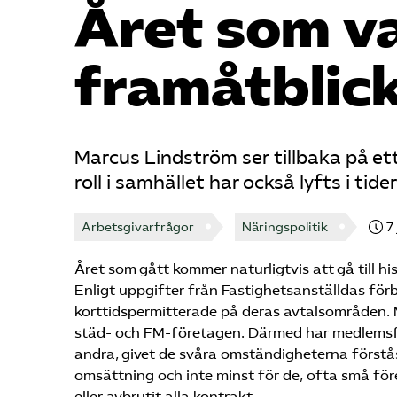
Året som va
framåtblic
Marcus Lindström ser tillbaka på et
roll i samhället har också lyfts i tid
Arbetsgivarfrågor
Näringspolitik
7
Året som gått kommer naturligtvis att gå till 
Enligt uppgifter från Fastighetsanställdas för
korttidspermitterade på deras avtalsområden. 
städ- och FM-företagen. Därmed har medlemsför
andra, givet de svåra omständigheterna förstås
omsättning och inte minst för de, ofta små fö
eller avbrutit alla kontrakt.