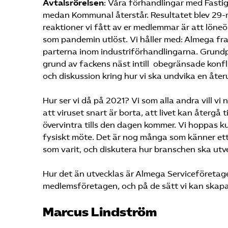
Avtalsrörelsen
: Våra förhandlingar med Fastig
medan Kommunal återstår. Resultatet blev 29
reaktioner vi fått av er medlemmar är att löneök
som pandemin utlöst. Vi håller med: Almega fra
parterna inom industriförhandlingarna. Grundp
grund av fackens näst intill obegränsade konfli
och diskussion kring hur vi ska undvika en åte
Hur ser vi då på 2021? Vi som alla andra vill vi
att viruset snart är borta, att livet kan återgå 
övervintra tills den dagen kommer. Vi hoppas
fysiskt möte. Det är nog många som känner ett 
som varit, och diskutera hur branschen ska utv
Hur det än utvecklas är Almega Serviceföretagen
medlemsföretagen, och på de sätt vi kan skapa 
Marcus Lindström