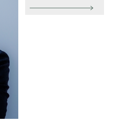
SRY
Bli medlem
Logga in på
Arbetsgivarguiden
Sök på serviceforetagen.se
Press
In English
Om webbplatsen
Beställ trycksaker