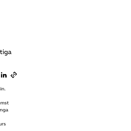
tiga
in.
ämst
ånga
urs