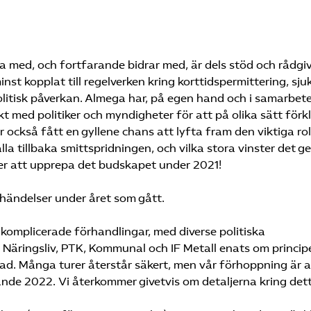
a med, och fortfarande bidrar med, är dels stöd och rådgi
nst kopplat till regelverken kring korttidspermittering, sju
litisk påverkan. Almega har, på egen hand och i samarbet
kt med politiker och myndigheter för att på olika sätt förk
 också fått en gyllene chans att lyfta fram den viktiga rol
a tillbaka smittspridningen, och vilka stora vinster det ge
er att upprepa det budskapet under 2021!
händelser under året som gått.
komplicerade förhandlingar, med diverse politiska
t Näringsliv, PTK, Kommunal och IF Metall enats om princi
ad. Många turer återstår säkert, men vår förhoppning är a
nde 2022. Vi återkommer givetvis om detaljerna kring det