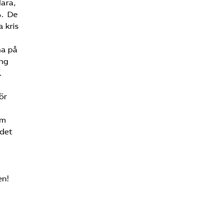
lara,
%. De
a kris
na på
ing
.
ör
om
 det
en!