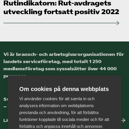
Rut­indikatorn: Rut-avdragets
utveckling fortsatt positiv 2022
Vi är bransch- och arbetsgivar­organisationen för
landets service­företag, med totalt 1 250
medlems­företag som sysselsätter över 44 000
personer.
Om cookies på denna webbplats
Vi använder cookies för att samla in och
Sveriges nya basnäring
analysera information om webbplatsens
– landets främsta integrationsmotor.
prestanda och användning, för att förbättra
funktioner kopplade till sociala medier och för att
Läs mer om oss
förbättra och anpassa innehåll och annonser.