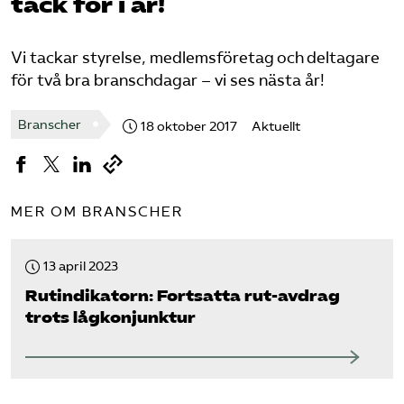
tack för i år!
Logga in på Arbetsgivarguiden
Vi tackar styrelse, medlemsföretag och deltagare
för två bra branschdagar – vi ses nästa år!
Sök på serviceforetagen.se
Branscher
18 oktober 2017
Aktuellt
Press
In English
MER OM BRANSCHER
Om webbplatsen
Beställ trycksaker
13 april 2023
Rut­indikatorn: Fortsatta rut-avdrag
trots lågkonjunktur