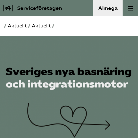
Serviceföretagen
Almega
/
Aktuellt
/
Aktuellt
/
Om Service­företagen
Branscher
Medlemskap
Auktorisation
Våra frågor
SRY
Bli medlem