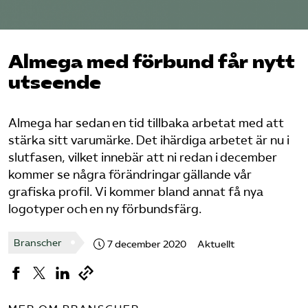
Logga in på Arbetsgivarguiden
Almega med förbund får nytt
Sök på serviceforetagen.se
utseende
Almega har sedan en tid tillbaka arbetat med att
Press
stärka sitt varumärke. Det ihärdiga arbetet är nu i
In English
slutfasen, vilket innebär att ni redan i december
Om webbplatsen
kommer se några förändringar gällande vår
grafiska profil. Vi kommer bland annat få nya
Beställ trycksaker
logotyper och en ny förbundsfärg.
Branscher
7 december 2020
Aktuellt