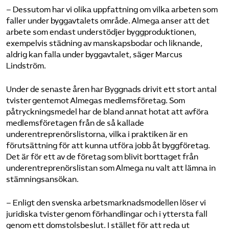
– Dessutom har vi olika uppfattning om vilka arbeten som
faller under byggavtalets område. Almega anser att det
arbete som endast understödjer byggproduktionen,
exempelvis städning av manskapsbodar och liknande,
aldrig kan falla under byggavtalet, säger Marcus
Lindström.
Under de senaste åren har Byggnads drivit ett stort antal
tvister gentemot Almegas medlemsföretag. Som
påtryckningsmedel har de bland annat hotat att avföra
medlemsföretagen från de så kallade
underentreprenörslistorna, vilka i praktiken är en
förutsättning för att kunna utföra jobb åt byggföretag.
Det är för ett av de företag som blivit borttaget från
underentreprenörslistan som Almega nu valt att lämna in
stämningsansökan.
– Enligt den svenska arbetsmarknadsmodellen löser vi
juridiska tvister genom förhandlingar och i yttersta fall
genom ett domstolsbeslut. I stället för att reda ut