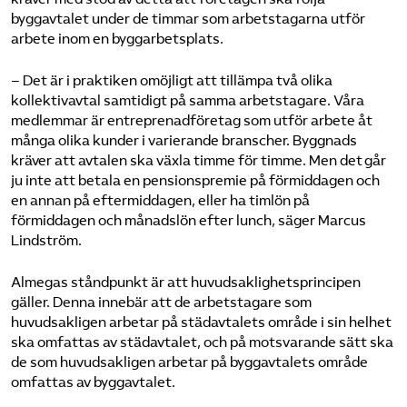
byggavtalet under de timmar som arbetstagarna utför
arbete inom en byggarbetsplats.
– Det är i praktiken omöjligt att tillämpa två olika
kollektivavtal samtidigt på samma arbetstagare. Våra
medlemmar är entreprenadföretag som utför arbete åt
många olika kunder i varierande branscher. Byggnads
kräver att avtalen ska växla timme för timme. Men det går
ju inte att betala en pensionspremie på förmiddagen och
en annan på eftermiddagen, eller ha timlön på
förmiddagen och månadslön efter lunch, säger Marcus
Lindström.
Almegas ståndpunkt är att huvudsaklighetsprincipen
gäller. Denna innebär att de arbetstagare som
huvudsakligen arbetar på städavtalets område i sin helhet
ska omfattas av städavtalet, och på motsvarande sätt ska
de som huvudsakligen arbetar på byggavtalets område
omfattas av byggavtalet.