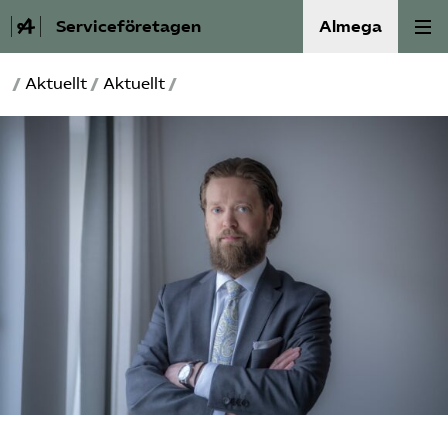
Serviceföretagen
Almega
/
Aktuellt
/
Aktuellt
/
Om Service­företagen
Branscher
Medlemskap
Auktorisation
Våra frågor
SRY
Bli medlem