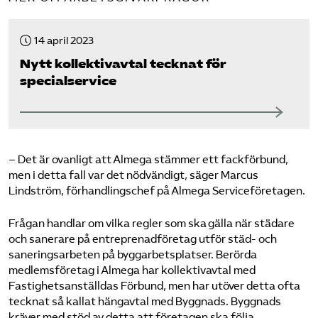
14 april 2023
Nytt kollektivavtal tecknat för
specialservice
– Det är ovanligt att Almega stämmer ett fackförbund,
men i detta fall var det nödvändigt, säger Marcus
Lindström, förhandlingschef på Almega Serviceföretagen.
Frågan handlar om vilka regler som ska gälla när städare
och sanerare på entreprenadföretag utför städ- och
saneringsarbeten på byggarbetsplatser. Berörda
medlemsföretag i Almega har kollektivavtal med
Fastighetsanställdas Förbund, men har utöver detta ofta
tecknat så kallat hängavtal med Byggnads. Byggnads
kräver med stöd av detta att företagen ska följa