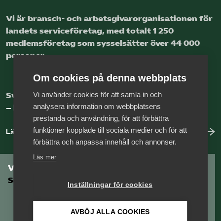
Vi är bransch- och arbetsgivar­organisationen för
landets service­företag, med totalt 1 250
medlems­företag som sysselsätter över 44 000
personer.
Om cookies på denna webbplats
Vi använder cookies för att samla in och
Sveriges nya basnäring
analysera information om webbplatsens
– landets främsta integrationsmotor.
prestanda och användning, för att förbättra
funktioner kopplade till sociala medier och för att
Läs mer om oss
förbättra och anpassa innehåll och annonser.
Läs mer
Vill du vara en del av
Serviceföretagen?
Inställningar för cookies
AVBÖJ ALLA COOKIES