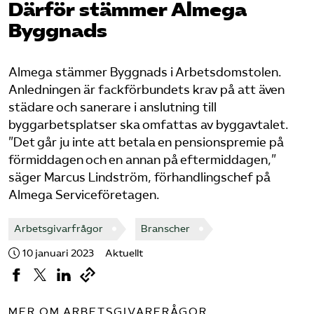
Därför stämmer Almega
Byggnads
Logga in på Arbetsgivarguiden
Sök på serviceforetagen.se
Almega stämmer Byggnads i Arbetsdomstolen.
Anledningen är fackförbundets krav på att även
städare och sanerare i anslutning till
byggarbetsplatser ska omfattas av byggavtalet.
Press
”Det går ju inte att betala en pensionspremie på
In English
förmiddagen och en annan på eftermiddagen,”
Om webbplatsen
säger Marcus Lindström, förhandlingschef på
Almega Serviceföretagen.
Beställ trycksaker
Arbetsgivarfrågor
Branscher
10 januari 2023
Aktuellt
MER OM ARBETSGIVARFRÅGOR