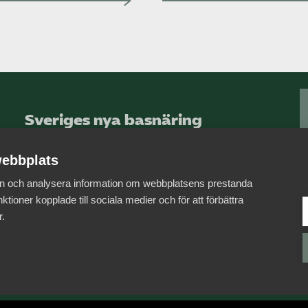
Sveriges nya basnäring
– landets främsta
integrationsmotor.
ebbplats
 in och analysera information om webbplatsens prestanda
Läs mer om oss
ktioner kopplade till sociala medier och för att förbättra
r.