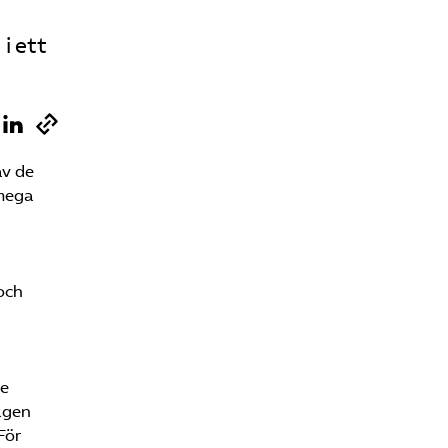
i ett
av de
lmega
 och
de
agen
För