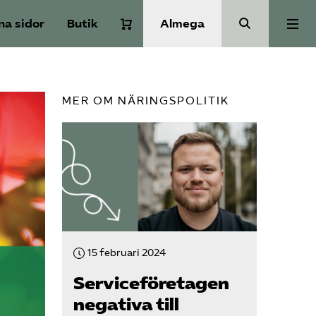
na sidor
Butik
Almega
Om Service­företagen
MER OM NÄRINGSPOLITIK
Branscher
Medlemskap
Auktorisation
15 februari 2024
Våra frågor
Service­företagen
negativa till