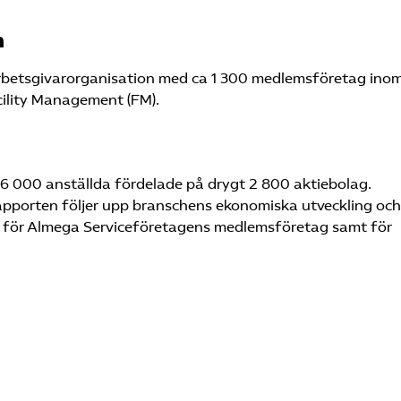
n
rbetsgivarorganisation med ca 1 300 medlemsföretag ino
cility Management (FM).
6 000 anställda fördelade på drygt 2 800 aktiebolag.
apporten följer upp branschens ekonomiska utveckling och
l, för Almega Serviceföretagens medlemsföretag samt för