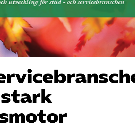
ervice­bransch
 stark
nsmotor