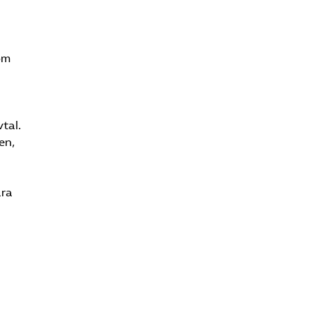
om
tal.
en,
ara