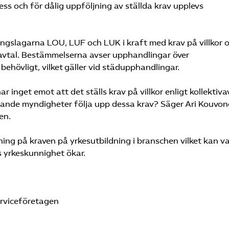
ess och för dålig uppföljning av ställda krav upplevs
ingslagarna LOU, LUF och LUK i kraft med krav på villkor 
ivavtal. Bestämmelserna avser upphandlingar över
 behövligt, vilket gäller vid städupphandlingar.
nget emot att det ställs krav på villkor enligt kollektivav
ande myndigheter följa upp dessa krav? Säger Ari Kouvon
en.
ning på kraven på yrkesutbildning i branschen vilket kan v
s yrkeskunnighet ökar.
erviceföretagen