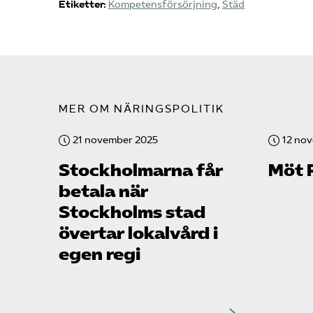
Etiketter:
Kompetensförsörjning
,
Städ
MER OM NÄRINGSPOLITIK
21 november 2025
12 no
Stockholmarna får
Möt 
betala när
Stockholms stad
övertar lokalvård i
egen regi