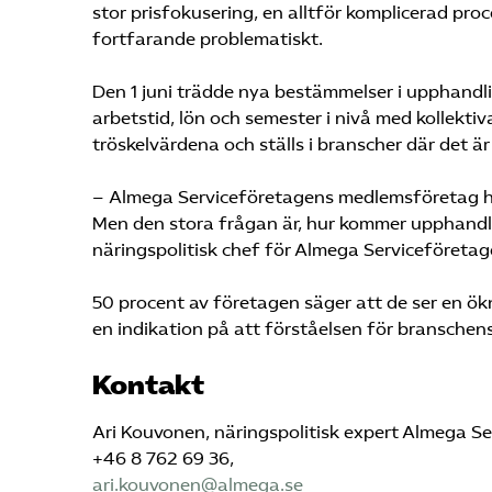
stor prisfokusering, en alltför komplicerad proc
fortfarande problematiskt.
Den 1 juni trädde nya bestämmelser i upphandl
arbetstid, lön och semester i nivå med kollekt
tröskelvärdena och ställs i branscher där det är
– Almega Serviceföretagens medlemsföretag har i
Men den stora frågan är, hur kommer upphandl
näringspolitisk chef för Almega Serviceföretag
50 procent av företagen säger att de ser en ök
en indikation på att förståelsen för branschen
Kontakt
Ari Kouvonen, näringspolitisk expert Almega S
+46 8 762 69 36,
ari.kouvonen@almega.se