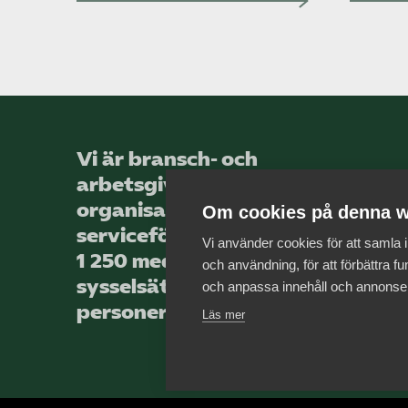
Vi är bransch- och
arbetsgivar­
organisationen för landets
Om cookies på denna w
service­företag, med totalt
Vi använder cookies för att samla
1 250 medlems­företag som
och användning, för att förbättra fun
sysselsätter över 44 000
och anpassa innehåll och annonse
personer.
Läs mer