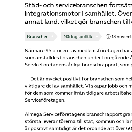
Städ- och servicebranschen fortsät
integrationsmotor i samhället. Över 
annat land, vilket gör branschen till
Branscher
Näringspolitik
13 novemb
Närmare 95 procent av medlemsföretagen har an
som anställdes i branschen under föregående år
Serviceföretagens årliga branschrapport, som p
– Det är mycket positivt för branschen som helh
viktigare del av samhället. Vi skapar jobb och 
för dem som kommer ifrån tidigare arbetslöshet
Serviceföretagen.
Almega Serviceföretagens branschrapport grans
största leverantörerna till stat, kommun och 
är positivt samtidigt är det oroande att över 60