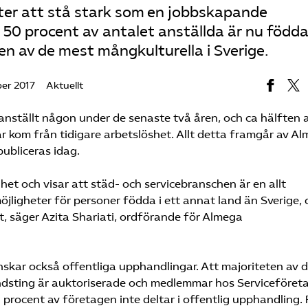
ter att stå stark som en jobbskapande
50 procent av antalet anställda är nu födda 
 en av de mest mångkulturella i Sverige.
er 2017
Aktuellt
ställt någon under de senaste två åren, och ca hälften 
 kom från tidigare arbetslöshet. Allt detta framgår av A
ubliceras idag.
et och visar att städ- och servicebranschen är en allt
möjligheter för personer födda i ett annat land än Sverige,
, säger Azita Shariati, ordförande för Almega
kar också offentliga upphandlingar. Att majoriteten av 
landsting är auktoriserade och medlemmar hos Serviceföret
 procent av företagen inte deltar i offentlig upphandling. 