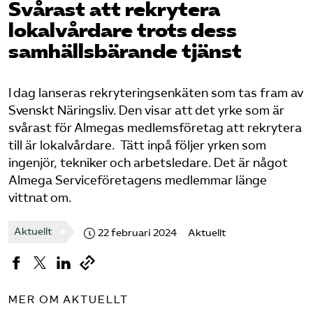
Svårast att rekrytera
lokalvårdare trots dess
Logga in på Arbetsgivarguiden
samhällsbärande tjänst
Sök på serviceforetagen.se
I
dag
lanseras rekryteringsenkäten som tas fram av
Svenskt Näringsliv. Den visar att det yrke som
är
svårast
för
Almegas medlemsföretag
att rekrytera
Press
till är lokalvårdare
.
Tätt inpå följer
yrken som
In English
ingenjör, tekniker och arbetsledare.
Det är något
Om webbplatsen
Almega Serviceföretagens medlemmar länge
Beställ trycksaker
vittnat om.
Aktuellt
22 februari 2024
Aktuellt
MER OM AKTUELLT