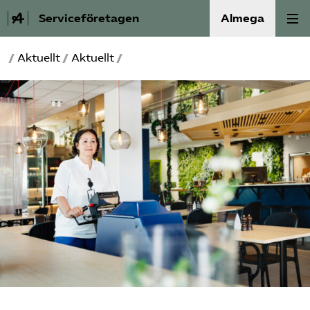
Serviceföretagen
Almega
/
Aktuellt
/
Aktuellt
/
Om Service­företagen
Branscher
Medlemskap
Auktorisation
Våra frågor
SRY
Bli medlem