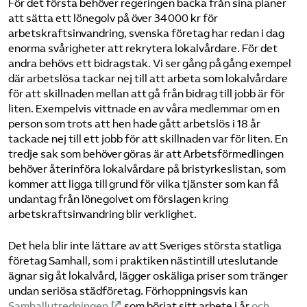
För det första behöver regeringen backa från sina planer
att sätta ett lönegolv på över 34 000 kr för
arbetskraftsinvandring, svenska företag har redan i dag
enorma svårigheter att rekrytera lokalvårdare. För det
andra behövs ett bidragstak. Vi ser gång på gång exempel
där arbetslösa tackar nej till att arbeta som lokalvårdare
för att skillnaden mellan att gå från bidrag till jobb är för
liten. Exempelvis vittnade en av våra medlemmar om en
person som trots att hen hade gått arbetslös i 18 år
tackade nej till ett jobb för att skillnaden var för liten. En
tredje sak som behöver göras är att Arbetsförmedlingen
behöver återinföra lokalvårdare på bristyrkeslistan, som
kommer att ligga till grund för vilka tjänster som kan få
undantag från lönegolvet om förslagen kring
arbetskraftsinvandring blir verklighet.
Det hela blir inte lättare av att Sveriges största statliga
företag Samhall, som i praktiken nästintill uteslutande
ägnar sig åt lokalvård, lägger oskäliga priser som tränger
undan seriösa städföretag. Förhoppningsvis kan
Samhallutredningen
som börjat sitt arbete i år
och