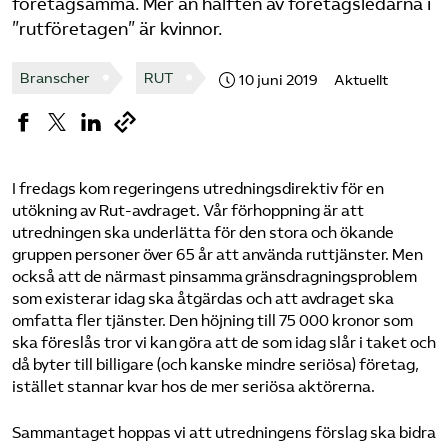
företagsamma. Mer än hälften av företagsledarna i
”rutföretagen” är kvinnor.
Logga in på Arbetsgivarguiden
Branscher
RUT
10 juni 2019
Aktuellt
Sök på serviceforetagen.se
Press
I fredags kom regeringens utredningsdirektiv för en
utökning av Rut-avdraget. Vår förhoppning är att
In English
utredningen ska underlätta för den stora och ökande
Om webbplatsen
gruppen personer över 65 år att använda ruttjänster. Men
också att de närmast pinsamma gränsdragningsproblem
Beställ trycksaker
som existerar idag ska åtgärdas och att avdraget ska
omfatta fler tjänster. Den höjning till 75 000 kronor som
ska föreslås tror vi kan göra att de som idag slår i taket och
då byter till billigare (och kanske mindre seriösa) företag,
istället stannar kvar hos de mer seriösa aktörerna.
Sammantaget hoppas vi att utredningens förslag ska bidra