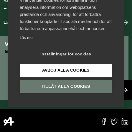
Vi använder cookies för att samla in och
Sveriges nya basnäring
analysera information om webbplatsens
– landets främsta integrationsmotor.
prestanda och användning, för att förbättra
funktioner kopplade till sociala medier och för att
Läs mer om oss
förbättra och anpassa innehåll och annonser.
Läs mer
Vill du vara en del av
Serviceföretagen?
Inställningar för cookies
AVBÖJ ALLA COOKIES
TILLÅT ALLA COOKIES
Bli medlem