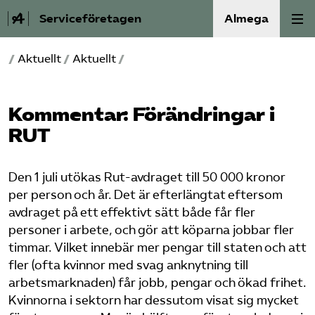
Serviceföretagen
Almega
/
Aktuellt
/
Aktuellt
/
Om Service­företagen
Branscher
Kommentar: Förändringar i
RUT
Medlemskap
Den 1 juli utökas Rut-avdraget till 50 000 kronor
Auktorisation
per person och år. Det är efterlängtat eftersom
avdraget på ett effektivt sätt både får fler
Våra frågor
personer i arbete, och gör att köparna jobbar fler
timmar. Vilket innebär mer pengar till staten och att
SRY
fler (ofta kvinnor med svag anknytning till
arbetsmarknaden) får jobb, pengar och ökad frihet.
Kvinnorna i sektorn har dessutom visat sig mycket
Bli medlem