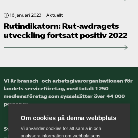
16 januari 2023
Aktuellt
Rut­indikatorn: Rut-avdragets
utveckling fortsatt positiv 2022
Vi är bransch- och arbetsgivar­organisationen för
landets service­företag, med totalt 1 250
medlems­företag som sysselsätter över 44 000
personer.
Om cookies på denna webbplats
Vi använder cookies för att samla in och
Sveriges nya basnäring
analysera information om webbplatsens
– landets främsta integrationsmotor.