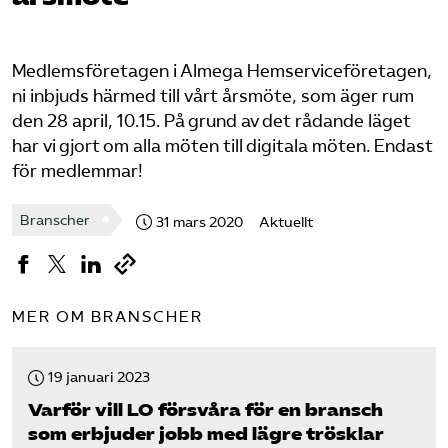
Logga in på Arbetsgivarguiden
Medlemsföretagen i Almega Hemserviceföretagen,
ni inbjuds härmed till vårt årsmöte, som äger rum
Sök på serviceforetagen.se
den 28 april, 10.15. På grund av det rådande läget
har vi gjort om alla möten till digitala möten. Endast
för medlemmar!
Press
In English
Branscher
31 mars 2020
Aktuellt
Om webbplatsen
Beställ trycksaker
MER OM BRANSCHER
19 januari 2023
Varför vill LO försvåra för en bransch
som erbjuder jobb med lägre trösklar