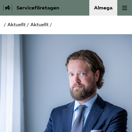
Serviceföretagen
Almega
/
Aktuellt
/
Aktuellt
/
Om Service­företagen
Branscher
Medlemskap
Auktorisation
Våra frågor
SRY
Bli medlem