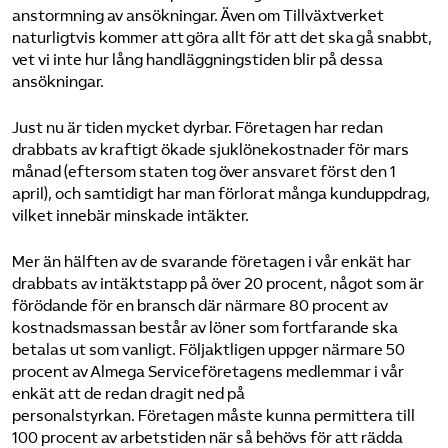
anstormning av ansökningar
. Ä
ven om Tillväxtverket
naturligtvis kommer att göra allt för att det ska gå snabbt,
vet vi inte hur lång handläggningstiden blir på dessa
ansökningar.
Just nu är tiden mycket dyrbar. Företagen har redan
drabbats av kraftigt ökade sjuklönekostnader för mars
månad (eftersom staten tog över ansvaret först den 1
april), och
samtidigt har man
förlorat många kunduppdrag
,
vilket innebär minskade intäkter.
Mer än hälften av de svarande företagen i vår enkät har
drabbats av intäktstapp på över 20 procent, något som är
förödande för en bransch där närmare 80
procent
av
kostnadsmassan består av löner som fortfarande ska
betalas ut som vanligt. Följaktligen uppger närmare 50
procent av Almega Serviceföretagens medlemmar i vår
enkät att de redan dragit ned på
personalstyrkan.
Företagen måste kunna permittera till
100 procent av arbetstiden när så behövs för att rädda