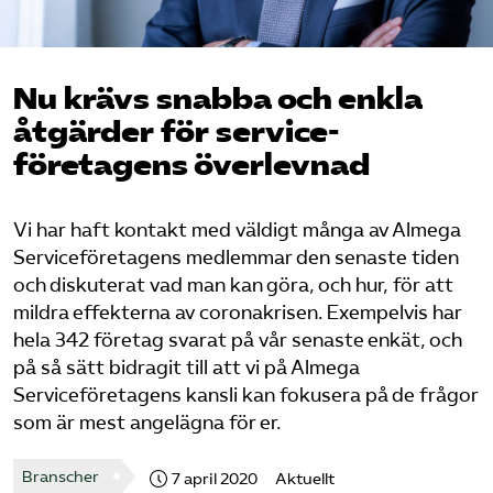
Logga in på Arbetsgivarguiden
Nu krävs snabba och enkla
Sök på serviceforetagen.se
åtgärder för service­
företagens överlevnad
Press
Vi har haft kontakt med väldigt många av Almega
In English
Serviceföretagens medlemmar den senaste tiden
Om webbplatsen
och diskuterat vad man kan göra, och hur, för att
Beställ trycksaker
mildra effekterna av
coronakrisen
. Exempelvis har
hela 342 företag svarat på vår senaste enkät, och
på så sätt bidragit till att vi på Almega
Serviceföretagens kansli kan fokusera på de frågor
som är mest angelägna för er.
Branscher
7 april 2020
Aktuellt