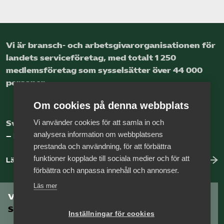
Vi är bransch- och arbetsgivar­organisationen för
landets service­företag, med totalt 1 250
medlems­företag som sysselsätter över 44 000
personer.
Om cookies på denna webbplats
Vi använder cookies för att samla in och
Sveriges nya basnäring
analysera information om webbplatsens
– landets främsta integrationsmotor.
prestanda och användning, för att förbättra
funktioner kopplade till sociala medier och för att
Läs mer om oss
förbättra och anpassa innehåll och annonser.
Läs mer
Vill du vara en del av
Serviceföretagen?
Inställningar för cookies