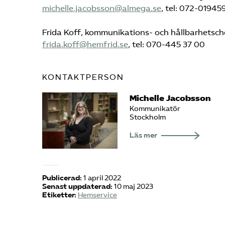
michelle.jacobsson@almega.se
, tel: 072-01945
Frida Koff, kommunikations- och hållbarhetsch
frida.koff@hemfrid.se
, tel: 070-445 37 00
KONTAKTPERSON
Michelle Jacobsson
Kommunikatör
Stockholm
Läs mer
Publicerad:
1 april 2022
Senast uppdaterad:
10 maj 2023
Etiketter:
Hemservice