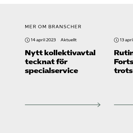
MER OM BRANSCHER
14 april 2023
Aktuellt
13 apr
Nytt kollektivavtal
Rut­i
tecknat för
Fort
specialservice
trot