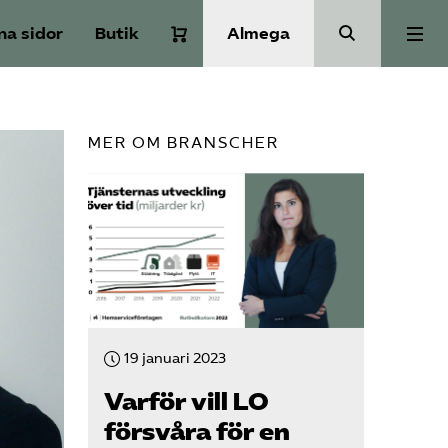
na sidor
Butik
Almega
Om Service­företagen
MER OM BRANSCHER
Branscher
Medlemskap
Auktorisation
19 januari 2023
Våra frågor
Varför vill LO
försvåra för en