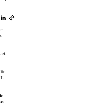
er
n.
let
för
f,
de
ras