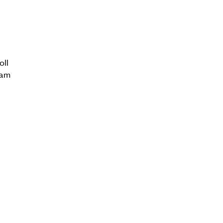
oll
dam