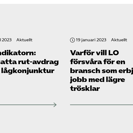
il 2023
Aktuellt
19 januari 2023
Aktuellt
ndikatorn:
Varför vill LO
satta rut-avdrag
försvåra för en
s lågkonjunktur
bransch som erb
jobb med lägre
trösklar