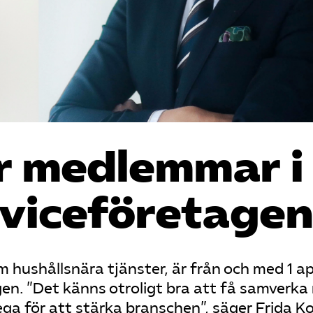
ir medlemmar i
vice­företagen
 hushållsnära tjänster, är från och med 1 apr
n. ”Det känns otroligt bra att få samverka
a för att stärka branschen”, säger Frida Ko