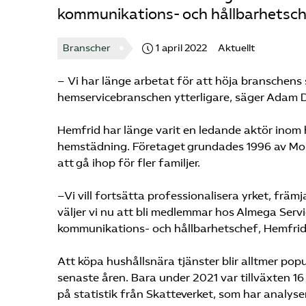
kommunikations- och hållbarhetsch
Branscher
1 april 2022
Aktuellt
– Vi har länge arbetat för att höja branschens s
hemservicebranschen ytterligare, säger Adam 
Hemfrid har länge varit en ledande aktör inom
hemstädning. Företaget grundades 1996 av Moni
att gå ihop för fler familjer.
–Vi vill fortsätta professionalisera yrket, fr
väljer vi nu att bli medlemmar hos Almega Servi
kommunikations- och hållbarhetschef, Hemfrid
Att köpa hushållsnära tjänster blir alltmer popu
senaste åren. Bara under 2021 var tillväxten 1
på statistik från Skatteverket, som har analy