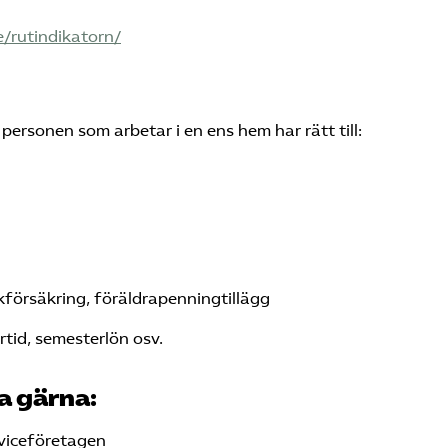
e/rutindikatorn/
personen som arbetar i en ens hem har rätt till:
kförsäkring, föräldrapenningtillägg
rtid, semesterlön osv.
a gärna:
viceföretagen