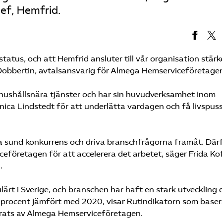
ef, Hemfrid.
tatus, och att Hemfrid ansluter till vår organisation stärk
Dobbertin, avtalsansvarig för Almega Hemserviceföretage
 hushållsnära tjänster och har sin huvudverksamhet inom
ca Lindstedt för att underlätta vardagen och få livspuss
ämja sund konkurrens och driva branschfrågorna framåt. Där
ceföretagen för att accelerera det arbetet, säger Frida Kof
.
lärt i Sverige, och branschen har haft en stark utveckling 
6 procent jämfört med 2020, visar Rutindikatorn som base
serats av Almega Hemserviceföretagen.