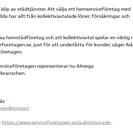
et köp av städtjänster. Att välja ett hemserviceföretag med
tällda har allt från kollektivavtalade löner, försäkringar och
ösa hemstädföretag och att kollektivavtal spelar en viktig r
eforetagen.se, just för att underlätta för kunder, säger A
företagen.
 Serviceföretagen representerar nu Almega
ebranschen.
är:
a-medlemmar/
:
https://www.serviceforetagen.se/auktoriserade-