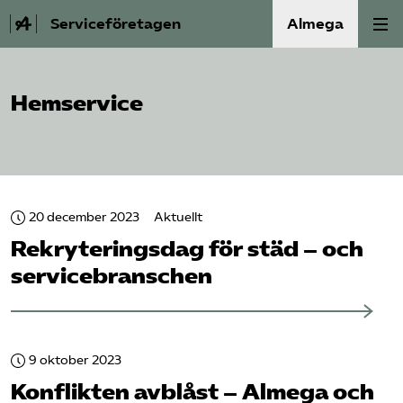
Serviceföretagen
Almega
Om Service­företagen
Hemservice
Branscher
Medlemskap
20 december 2023
Aktuellt
Auktorisation
Rekryteringsdag för städ – och
service­branschen
Våra frågor
SRY
9 oktober 2023
Konflikten avblåst – Almega och
Bli medlem