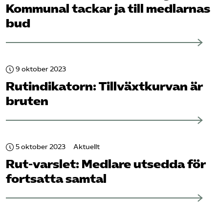
Kommunal tackar ja till medlarnas
Logga in på Arbetsgivarguiden
bud
Sök på serviceforetagen.se
9 oktober 2023
Rut­indikatorn: Tillväxtkurvan är
Press
bruten
In English
Om webbplatsen
Beställ trycksaker
5 oktober 2023
Aktuellt
Rut-varslet: Medlare utsedda för
fortsatta samtal